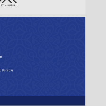
re
00 Bornova