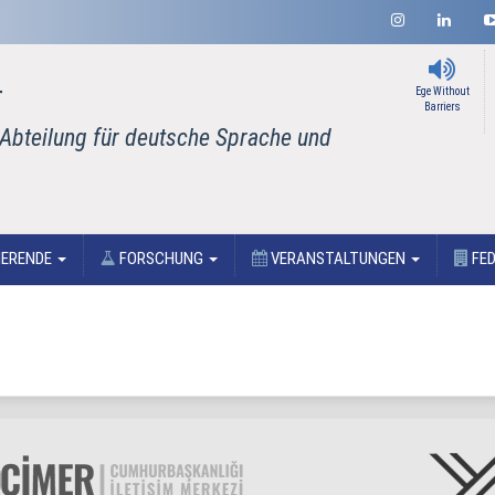
T
Ege Without
Barriers
 Abteilung für deutsche Sprache und
IERENDE
FORSCHUNG
VERANSTALTUNGEN
FED