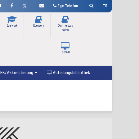
Ege Telefon
TR
Ege work
Ege work
Online book
sales
Ege SSO
EK/Akkreditierung
Abteilungsbibliothek